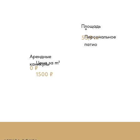
Площадь
+
Персональное
53,9 m²
патио
Арендные
Цена за m²
каникулы
0 ₽
1500 ₽